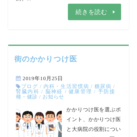
続きを読む
街のかかりつけ医
2019年10月25日
ブログ
/
内科・生活習慣病
/
糖尿病
/
腎臓内科
/
脳神経
/
健康管理
/
予防接
種・健診
/
お知らせ
かかりつけ医を選ぶポ
イント、かかりつけ医
と大病院の役割につい