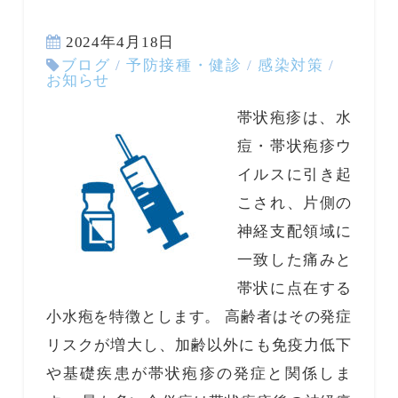
2024年4月18日
ブログ
/
予防接種・健診
/
感染対策
/
お知らせ
帯状疱疹は、水
痘・帯状疱疹ウ
イルスに引き起
こされ、片側の
神経支配領域に
一致した痛みと
帯状に点在する
小水疱を特徴とします。 高齢者はその発症
リスクが増大し、加齢以外にも免疫力低下
や基礎疾患が帯状疱疹の発症と関係しま