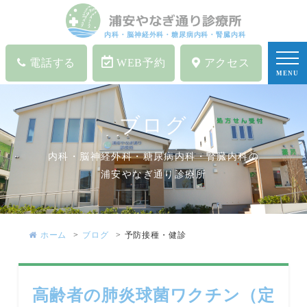
内科・脳神経外科・糖尿病内科・腎臓内科
電話する
WEB予約
アクセス
MENU
ブログ
内科・脳神経外科・糖尿病内科・腎臓内科の
浦安やなぎ通り診療所
ホーム
ブログ
予防接種・健診
高齢者の肺炎球菌ワクチン（定