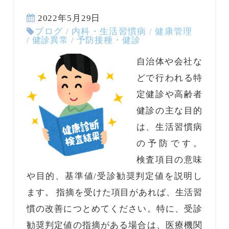
2022年5月29日
ブログ
/
内科・生活習慣病
/
健康管理
/
健診異常
/
予防接種・健診
自治体や会社な
どで行われる特
定健診や高齢者
健診の主な目的
は、生活習慣病
の予防です。
検査項目の意味
や目的、基準値/受診勧奨判定値を説明し
ます。 指摘を受けた項目があれば、生活習
慣の改善につとめてください。特に、受診
勧奨判定値の指摘がある場合は、医療機関