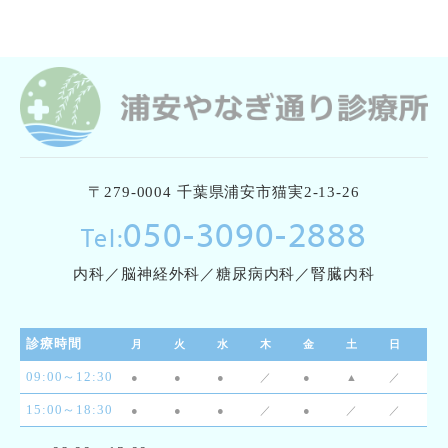
〒279-0004 千葉県浦安市猫実2-13-26
050-3090-2888
Tel:
内科／脳神経外科／糖尿病内科／腎臓内科
診療時間
月
火
水
木
金
土
日
09:00～12:30
●
●
●
／
●
▲
／
15:00～18:30
●
●
●
／
●
／
／