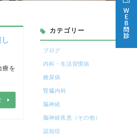
カテゴリー
演し
ブログ
内科・生活習慣病
治療を
糖尿病
腎臓内科
む
脳神経
脳神経疾患（その他）
認知症