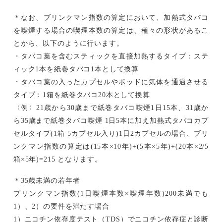
＊なお、ブリンクマン指数の算定において、加熱式タバコ
を喫煙する場合の喫煙本数の算定は、種々の形状があるこ
とから、以下のように行います。
・タバコ葉を含むスティックを直接加熱するタイプ：ステ
ィック1本を紙巻タバコ1本として換算
・タバコ葉の入ったカプセルやポッドに気体を通過させる
タイプ：1箱を紙巻タバコ20本として換算
〈例〉21歳から30歳まで紙巻タバコ喫煙1日15本、31歳か
ら35歳まで紙巻タバコ喫煙 1日5本に加え加熱式タバコカプ
セルタイプ(1箱 5カプセル入り)1日2カプセルの場合、ブリ
ンクマン指数の算定は(15本×10年)+(5本×5年)+(20本×2/5
箱×5年)=215 となります。
＊35歳未満の若年者
ブリンクマン指数(1日喫煙本数×喫煙年数)200未満でも
1）、2）の要件を満たす場合
1）ニコチン依存度テスト（TDS）でニコチン依存症と診断