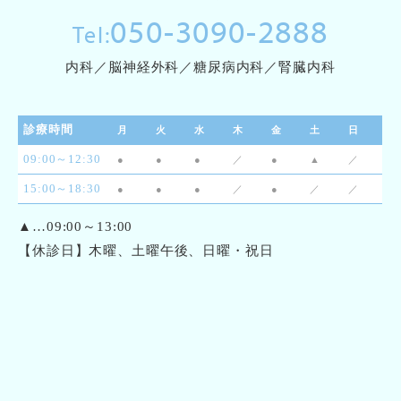
050-3090-2888
Tel:
内科／脳神経外科／糖尿病内科／腎臓内科
診療時間
月
火
水
木
金
土
日
09:00～12:30
●
●
●
／
●
▲
／
15:00～18:30
●
●
●
／
●
／
／
▲…09:00～13:00
【休診日】木曜、土曜午後、日曜・祝日