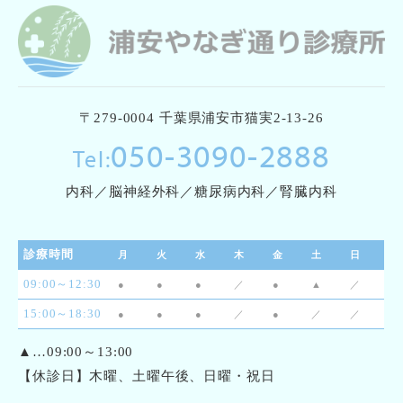
〒279-0004 千葉県浦安市猫実2-13-26
050-3090-2888
Tel:
内科／脳神経外科／糖尿病内科／腎臓内科
診療時間
月
火
水
木
金
土
日
09:00～12:30
●
●
●
／
●
▲
／
15:00～18:30
●
●
●
／
●
／
／
▲…09:00～13:00
【休診日】木曜、土曜午後、日曜・祝日