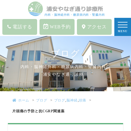
内科・脳神経外科・糖尿病内科・腎臓内科
電話する
WEB予約
アクセス
MENU
ブログ
内科・脳神経外科・糖尿病内科・腎臓内科の
浦安やなぎ通り診療所
ホーム
ブログ
ブログ
,
脳神経
,
頭痛
片頭痛の予防と抗CGRP関連薬