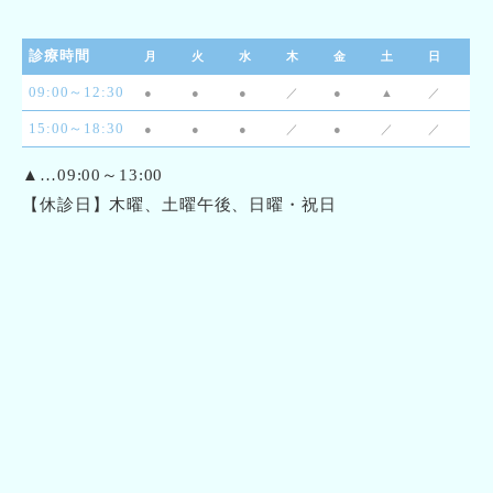
診療時間
月
火
水
木
金
土
日
09:00～12:30
●
●
●
／
●
▲
／
15:00～18:30
●
●
●
／
●
／
／
▲…09:00～13:00
【休診日】木曜、土曜午後、日曜・祝日