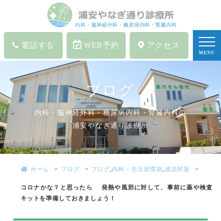
内科・脳神経外科・糖尿病内科・腎臓内科
電話する
WEB予約
アクセス
MENU
ブログ
内科・脳神経外科・糖尿病内科・腎臓内科の
浦安やなぎ通り診療所
ホーム
ブログ
ブログ
,
内科・生活習慣病
,
感染対策
コロナかな？と思ったら 発熱や風邪に対して、事前に薬や検査
キットを準備しておきましょう！