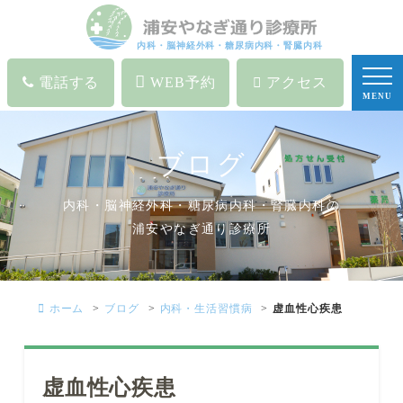
内科・脳神経外科・糖尿病内科・腎臓内科
電話する
WEB予約
アクセス
MENU
ブログ
内科・脳神経外科・糖尿病内科・腎臓内科の
浦安やなぎ通り診療所
ホーム
ブログ
内科・生活習慣病
虚血性心疾患
虚血性心疾患