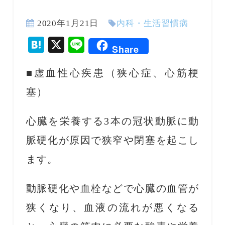
2020年1月21日
内科・生活習慣病
Hatena
X
Line
Share
■虚血性心疾患（狭心症、心筋梗
塞）
心臓を栄養する3本の冠状動脈に動
脈硬化が原因で狭窄や閉塞を起こし
ます。
動脈硬化や血栓などで心臓の血管が
狭くなり、血液の流れが悪くなる