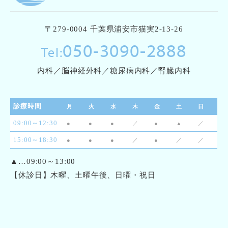
〒279-0004 千葉県浦安市猫実2-13-26
050-3090-2888
Tel:
内科／脳神経外科／糖尿病内科／腎臓内科
診療時間
月
火
水
木
金
土
日
09:00～12:30
●
●
●
／
●
▲
／
15:00～18:30
●
●
●
／
●
／
／
▲…09:00～13:00
【休診日】木曜、土曜午後、日曜・祝日